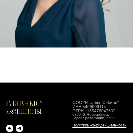
ООО "Роскошь Сибири"
ИНН 5409009114
ОГРН 1185476047602
630046, Новосибирск,
Героев революции, 27-56
Политика конфиденциальности