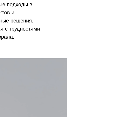
ые подходы в
ктов и
тные решения.
я с трудностями
брала.