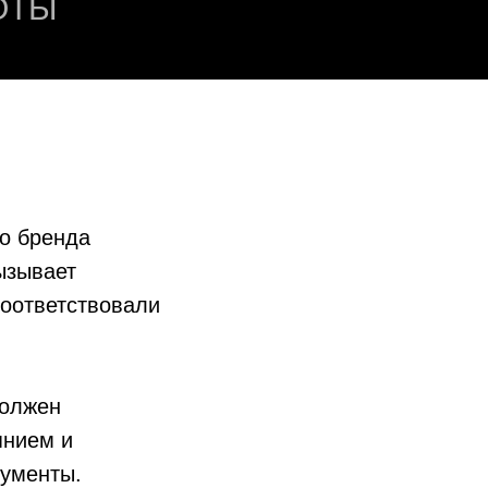
ОТЫ
о бренда
ызывает
соответствовали
должен
янием и
ументы.