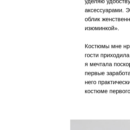
уделяю удобству
аксессуарами. Э
облик женственн
изюминкой».
Костюмы мне нра
гости приходила
я мечтала поско
первые заработа
него практическ
костюме первого 