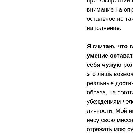
при восприятии
внимание на опр
остальное не та
наполнение.
Я считаю, что 
умение остават
себя чужую рол
это лишь возмож
реальные достиж
образа, не соот
убеждениям чел
личности. Мой и
несу свою мисс
отражать мою су