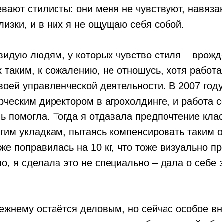
вают стилисты: они меня не чувствуют, навяз
лизки, и в них я не ощущаю себя собой.
видую людям, у которых чувство стиля – врож
к таким, к сожалению, не отношусь, хотя работ
воей управленческой деятельности. В 2007 год
еским директором в агрохолдинге, и работа с
ь помогла. Тогда я отдавала предпочтение кла
гим укладкам, пытаясь компенсировать таким 
же поправилась на 10 кг, что тоже визуально п
но, я сделала это не специально – дала о себе 
ежнему остаётся деловым, но сейчас особое в