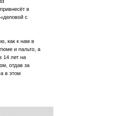
аз
 привнесёт в
 «деловой с
, как к нам в
тюме и пальто, а
в 14 лет на
юм, отдав за
ла в этом