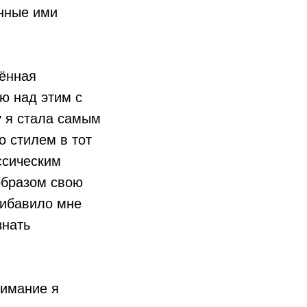
анные ими
дённая
аю над этим с
у я стала самым
о стилем в тот
ссическим
образом свою
рибавило мне
знать
нимание я