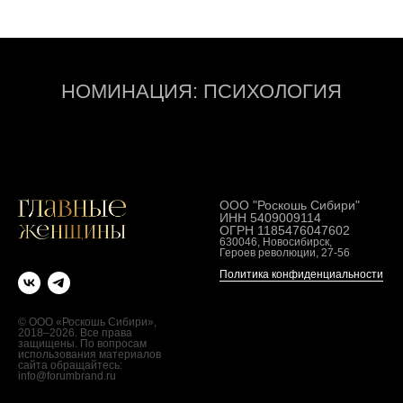
НОМИНАЦИЯ: ПСИХОЛОГИЯ
ООО "Роскошь Сибири"
ИНН 5409009114
ОГРН 1185476047602
630046, Новосибирск,
Героев революции, 27-56
Политика конфиденциальности
© ООО «Роскошь Сибири»,
2018–2026. Все права
защищены. По вопросам
использования материалов
сайта обращайтесь:
info@forumbrand.ru