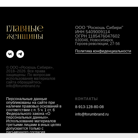
ООО "Роскошь Сибири"
ИНН 5409009114
ОГРН 1185476047602
630046, Новосибирск,
Героев революции, 27-56
Политика конфиденциальности
© ООО «Роскошь Сибири»,
2018–2026. Все права
защищены. По вопросам
использования материалов
сайта обращайтесь:
info@forumbrand.ru
Персональные данные
КОНТАКТЫ
опубликованы на сайте при
наличии правовых оснований в
8-913-128-80-08
соответствии с п. 5 ч. 1 ст. 6
Федерального закона «О
info@forumbrand.ru
персональных данных».
Использование материалов
третьими лицами в иных целях
допускается только с
письменного согласия
правообладателя и субъекта