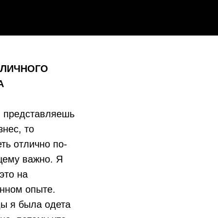
 ЛИЧНОГО
А
ы представляешь
знес, то
ть отлично по-
щему важно. Я
это на
нном опыте.
ы я была одета