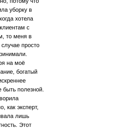
но, потому что
ла уборку в
 когда хотела
клиентам с
, то меня в
 случае просто
ринимали.
ря на моё
ание, богатый
искреннее
 быть полезной.
оворила
о, как эксперт,
ывала лишь
ность. Этот