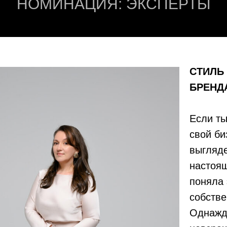
НОМИНАЦИЯ: ЭКСПЕРТЫ
СТИЛЬ
БРЕНД
Если т
свой би
выгляде
настоя
поняла 
собстве
Однажд