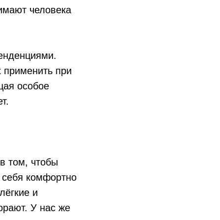
нимают человека
енденциями.
х применить при
ащая особое
т.
в том, чтобы
ь себя комфортно
лёгкие и
орают. У нас же