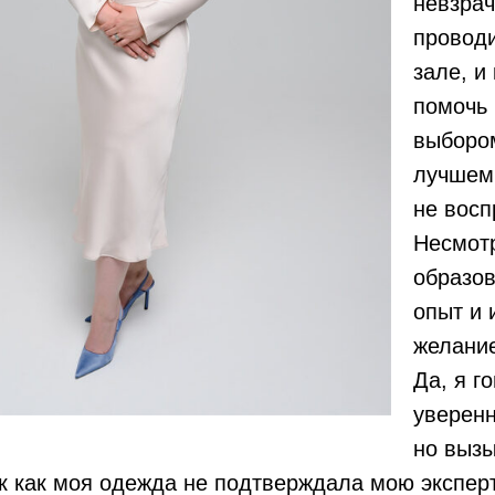
невзрач
проводи
зале, и
помочь 
выбором
лучшем
не восп
Несмот
образов
опыт и 
желание
Да, я г
уверенн
но выз
к как моя одежда не подтверждала мою эксперт