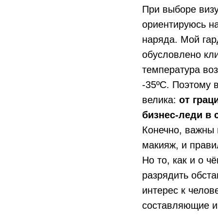
При выборе виз
ориентируюсь н
наряда. Мой гар
обусловлено кли
температура воз
-35ºC. Поэтому 
велика:
от грац
бизнес-леди в 
Конечно, важны
макияж, и прави
Но то, как и о 
разрядить обста
интерес к челов
составляющие и