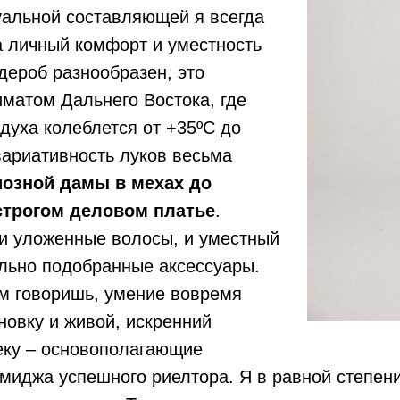
уальной составляющей я всегда
а личный комфорт и уместность
дероб разнообразен, это
матом Дальнего Востока, где
духа колеблется от +35ºC до
вариативность луков весьма
иозной дамы в мехах до
строгом деловом платье
.
 и уложенные волосы, и уместный
льно подобранные аксессуары.
чём говоришь, умение вовремя
новку и живой, искренний
еку – основополагающие
миджа успешного риелтора. Я в равной степен